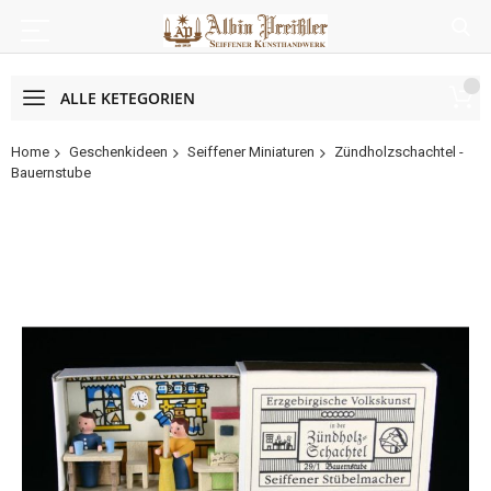
ALLE KETEGORIEN
Home
Geschenkideen
Seiffener Miniaturen
Zündholzschachtel -
Bauernstube
Zum
Ende
der
Bildergalerie
springen