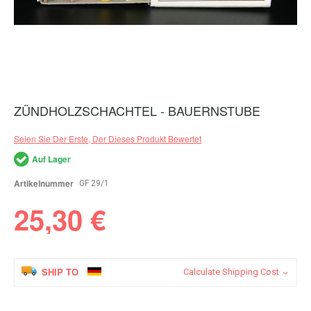
ZÜNDHOLZSCHACHTEL - BAUERNSTUBE
Zum
Anfang
der
Seien Sie Der Erste, Der Dieses Produkt Bewertet
Bildergalerie
springen
Auf Lager
Artikelnummer
GF 29/1
25,30 €
SHIP TO
Calculate Shipping Cost