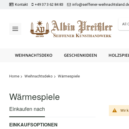
Kontakt
+49 37 3 62 84 83
info@seiffener-weihnachtsland.d
All 
WEIHNACHTSDEKO
GESCHENKIDEEN
HOLZSPIE
Home
Weihnachtsdeko
Wärmespiele
Wärmespiele
Einkaufen nach
Wir 
EINKAUFSOPTIONEN