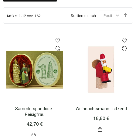
In
Sortieren nach
Artikel
1
-
12
von
162
abs
Rei
Sammlerspandose -
Weihnachtsmann - sitzend
Reisigfrau
18,80 €
42,70 €