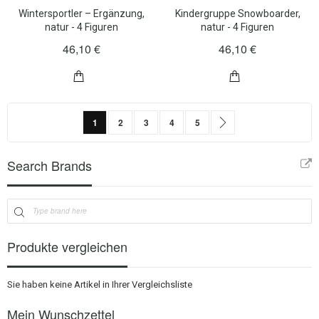
Wintersportler – Ergänzung,
Kindergruppe Snowboarder,
natur - 4 Figuren
natur - 4 Figuren
46,10 €
46,10 €
Seite
Sie lesen gerade Seite
Seite
Seite
Seite
Seite
Seite
Weiter
1
2
3
4
5
Search Brands
Produkte vergleichen
Sie haben keine Artikel in Ihrer Vergleichsliste
Mein Wunschzettel