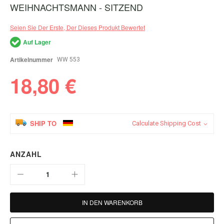
WEIHNACHTSMANN - SITZEND
Zum
Anfang
der
Seien Sie Der Erste, Der Dieses Produkt Bewertet
Bildergalerie
springen
Auf Lager
Artikelnummer
WW 553
18,80 €
SHIP TO
Calculate Shipping Cost
ANZAHL
IN DEN WARENKORB