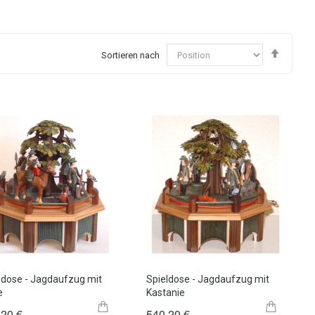
In
Sortieren nach
abstei
Reihen
ldose - Jagdaufzug mit
Spieldose - Jagdaufzug mit
e
Kastanie
,20 €
540,20 €