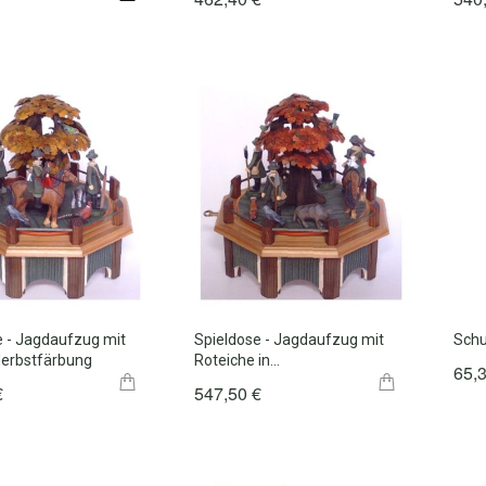
e - Jagdaufzug mit
Spieldose - Jagdaufzug mit
Sch
Herbstfärbung
Roteiche in…
65,
€
547,50 €