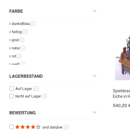
FARBE
dunkelblau
Artikel
2
farbig
Artikel
67
grün
Artikel
2
natur
Artikel
1
rot
Artikel
2
weiß
Artikel
2
LAGERBESTAND
Auf Lager
67
Spieldos
Nicht auf Lager
Eiche in 
9
540,20 
BEWERTUNG
und darüber
0