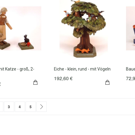
it Katze - groß, 2-
Eiche - klein, rund - mit Vögeln
Bau
192,60 €
72,
€
n gerade Seite
eite
Seite
Seite
Seite
Seite
Weiter
3
4
5