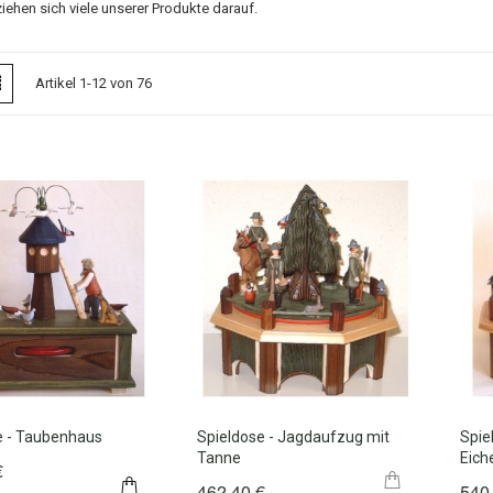
iehen sich viele unserer Produkte darauf.
icht
er
Liste
Artikel
1
-
12
von
76
e - Taubenhaus
Spieldose - Jagdaufzug mit
Spie
Tanne
Eich
€
462,40 €
540