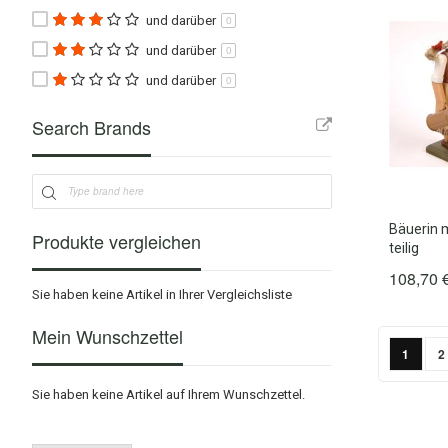
und darüber
0
und darüber
0
und darüber
0
Search Brands
Bäuerin m
Produkte vergleichen
teilig
108,70 
Sie haben keine Artikel in Ihrer Vergleichsliste
Mein Wunschzettel
Seite
Sie lese
S
1
2
Sie haben keine Artikel auf Ihrem Wunschzettel.