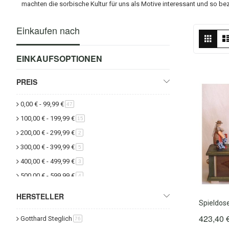
machten die sorbische Kultur für uns als Motive interessant und so bez
Einkaufen nach
Ans
Rast
als
EINKAUFSOPTIONEN
PREIS
0,00 €
-
99,99 €
Artikel
47
100,00 €
-
199,99 €
Artikel
15
200,00 €
-
299,99 €
Artikel
2
300,00 €
-
399,99 €
Artikel
5
400,00 €
-
499,99 €
Artikel
3
500,00 €
-
599,99 €
Artikel
4
HERSTELLER
Spieldos
423,40 
Gotthard Steglich
Artikel
76