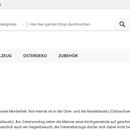
e
S
Categories
LZEUG
OSTERDEKO
ZUBEHÖR
nale Minderheit. Ihre Heimat ist in der Ober- und der Niederlausitz (Ostsach
 Oberlausitz. Am Ostersonntag reiten die Männer einer Kirchgemeinde auf ges
atürlich auch ein Gegenbesuch; die Osterreiterzüge dürfen sich dabei nicht b