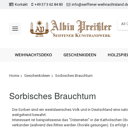
Kontakt
+49 37 3 62 84 83
info@seiffener-weihnachtsland.d
All 
WEIHNACHTSDEKO
GESCHENKIDEEN
HOLZSPIE
Home
Geschenkideen
Sorbisches Brauchtum
Sorbisches Brauchtum
Die Sorben sind ein westslawisches Volk und in Deutschland eine natio
weitgehend bewahrt.
Interessant ist beispielsweise das "Osterreiten" in der Katholischen
verkünden (während des Rittes werden Choräle gesungen). Es erfolgt n