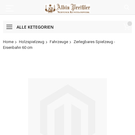
ALLE KETEGORIEN
Home
Holzspielzeug
Fahrzeuge
Zerlegbares Spielzeug -
Eisenbahn 60 cm
Zum
Ende
der
Bildergalerie
springen