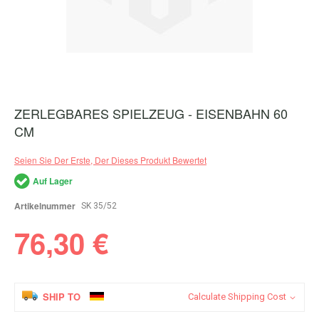
ZERLEGBARES SPIELZEUG - EISENBAHN 60
Zum
Anfang
CM
der
Bildergalerie
Seien Sie Der Erste, Der Dieses Produkt Bewertet
springen
Auf Lager
Artikelnummer
SK 35/52
76,30 €
SHIP TO
Calculate Shipping Cost