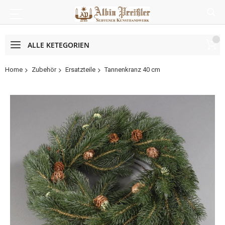
ALLE KETEGORIEN
Home
Zubehör
Ersatzteile
Tannenkranz 40 cm
Zum
Ende
der
Bildergalerie
springen