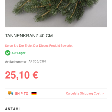
TANNENKRANZ 40 CM
Zum
Anfang
der
Seien Sie Der Erste, Der Dieses Produkt Bewertet
Bildergalerie
springen
Auf Lager
Artikelnummer
AP 300/0397
25,10 €
SHIP TO
Calculate Shipping Cost
ANZAHL