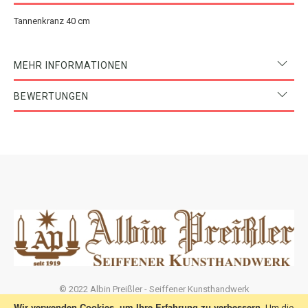
Tannenkranz 40 cm
MEHR INFORMATIONEN
BEWERTUNGEN
© 2022 Albin Preißler - Seiffener Kunsthandwerk
Wir verwenden Cookies, um Ihre Erfahrung zu verbessern.
Um die