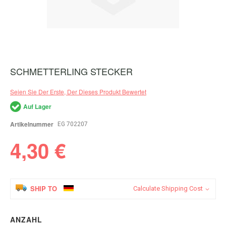
SCHMETTERLING STECKER
Zum
Anfang
der
Seien Sie Der Erste, Der Dieses Produkt Bewertet
Bildergalerie
springen
Auf Lager
Artikelnummer
EG 702207
4,30 €
SHIP TO
Calculate Shipping Cost
ANZAHL