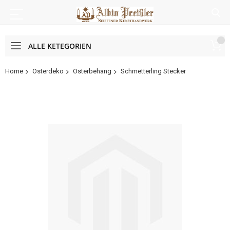
ALLE KETEGORIEN
Home
Osterdeko
Osterbehang
Schmetterling Stecker
Zum
Ende
der
Bildergalerie
springen