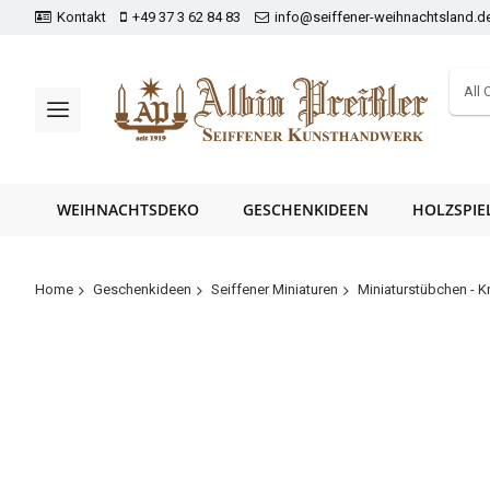
Kontakt
+49 37 3 62 84 83
info@seiffener-weihnachtsland.d
All 
WEIHNACHTSDEKO
GESCHENKIDEEN
HOLZSPIE
Home
Geschenkideen
Seiffener Miniaturen
Miniaturstübchen - 
Zum
Ende
der
Bildergalerie
springen