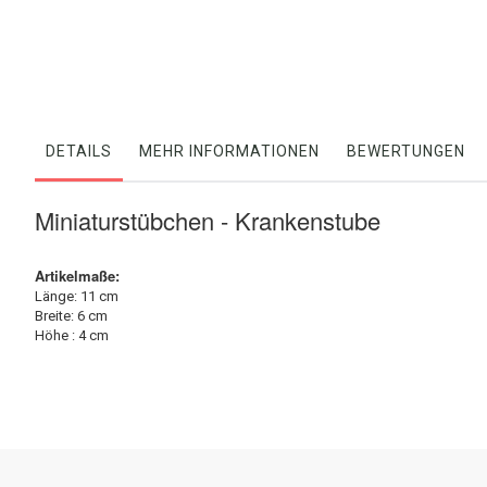
der
Bildergalerie
springen
DETAILS
MEHR INFORMATIONEN
BEWERTUNGEN
Miniaturstübchen - Krankenstube
Artikelmaße:
Länge: 11 cm
Breite: 6 cm
Höhe : 4 cm