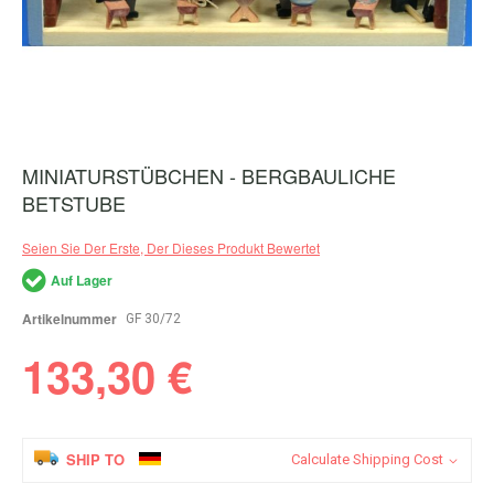
MINIATURSTÜBCHEN - BERGBAULICHE
Zum
Anfang
BETSTUBE
der
Bildergalerie
Seien Sie Der Erste, Der Dieses Produkt Bewertet
springen
Auf Lager
Artikelnummer
GF 30/72
133,30 €
SHIP TO
Calculate Shipping Cost