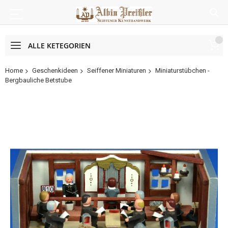
ALLE KETEGORIEN
Home
Geschenkideen
Seiffener Miniaturen
Miniaturstübchen -
Bergbauliche Betstube
Zum
Ende
der
Bildergalerie
springen