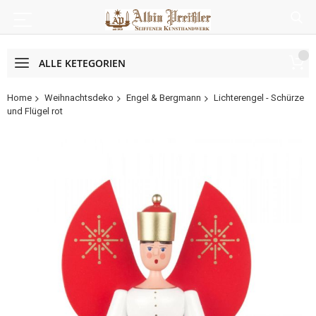
ALLE KETEGORIEN
Home
Weihnachtsdeko
Engel & Bergmann
Lichterengel - Schürze
und Flügel rot
Zum
Ende
der
Bildergalerie
springen