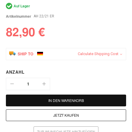
springen
Auf Lager
Artikelnummer
AH 22/21 ER
82,90 €
SHIP TO
Calculate Shipping Cost
ANZAHL
IN DEN WARENKORB
JETZT KAUFEN
ZUR WUNSCHLISTE HINZUFÜGEN