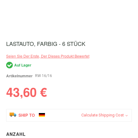
LASTAUTO, FARBIG - 6 STÜCK
Zum
Anfang
der
Seien Sie Der Erste, Der Dieses Produkt Bewertet
Bildergalerie
springen
Auf Lager
Artikelnummer
RW 16/16
43,60 €
SHIP TO
Calculate Shipping Cost
ANZAHL