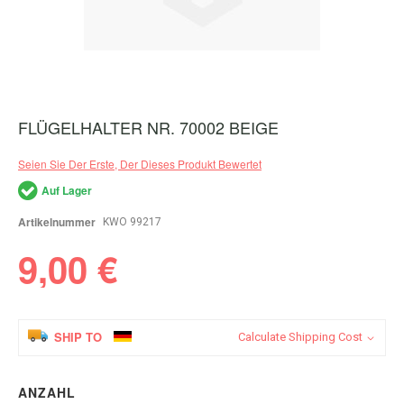
FLÜGELHALTER NR. 70002 BEIGE
Zum
Anfang
der
Seien Sie Der Erste, Der Dieses Produkt Bewertet
Bildergalerie
springen
Auf Lager
Artikelnummer
KWO 99217
9,00 €
SHIP TO
Calculate Shipping Cost
ANZAHL