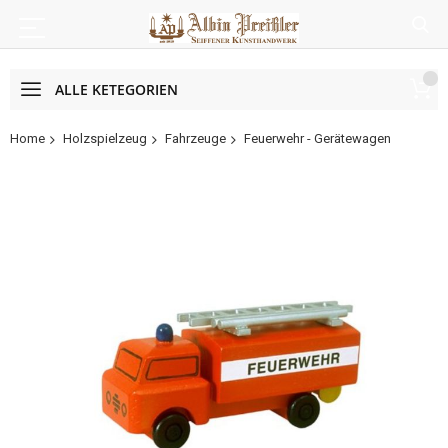
ALLE KETEGORIEN
Home
Holzspielzeug
Fahrzeuge
Feuerwehr - Gerätewagen
Zum
Ende
der
Bildergalerie
springen