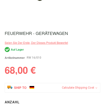
FEUERWEHR - GERÄTEWAGEN
Zum
Anfang
der
Seien Sie Der Erste, Der Dieses Produkt Bewertet
Bildergalerie
springen
Auf Lager
Artikelnummer
RW 16/010
68,00 €
SHIP TO
Calculate Shipping Cost
ANZAHL