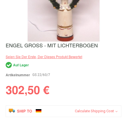
ENGEL GROSS - MIT LICHTERBOGEN
Zum
Anfang
der
Seien Sie Der Erste, Der Dieses Produkt Bewertet
Bildergalerie
springen
Auf Lager
Artikelnummer
GS 22/60/7
302,50 €
SHIP TO
Calculate Shipping Cost