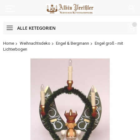
ALLE KETEGORIEN
Home
Weihnachtsdeko
Engel & Bergmann
Engel groß - mit
Lichterbogen
Zum
Ende
der
Bildergalerie
springen