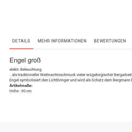
der
Bildergalerie
springen
DETAILS
MEHR INFORMATIONEN
BEWERTUNGEN
Engel groß
elektr. Beleuchtung
...als traditioneller Weihnachtsschmuck vieler erzgebirgischer Bergar
Engel symbolisiert den Lichtbringer und wird als Schutz dem Bergmann be
Artikelmaße:
Höhe : 30 cm