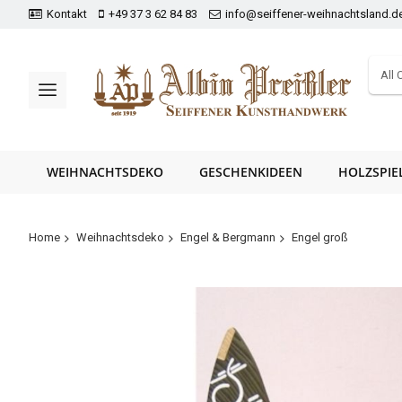
Kontakt
+49 37 3 62 84 83
info@seiffener-weihnachtsland.d
All 
WEIHNACHTSDEKO
GESCHENKIDEEN
HOLZSPIE
Home
Weihnachtsdeko
Engel & Bergmann
Engel groß
Zum
Ende
der
Bildergalerie
springen