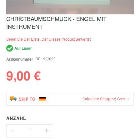
CHRISTBAUMSCHMUCK - ENGEL MIT
Zum
Anfang
INSTRUMENT
der
Bildergalerie
Seien Sie Der Erste, Der Dieses Produkt Bewertet
springen
Auf Lager
Artikelnummer
RF 199/099
9,00 €
SHIP TO
Calculate Shipping Cost
ANZAHL