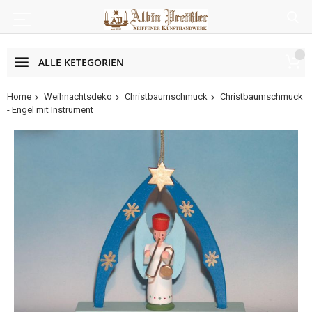
ALLE KETEGORIEN
Home
Weihnachtsdeko
Christbaumschmuck
Christbaumschmuck
- Engel mit Instrument
Zum
Ende
der
Bildergalerie
springen