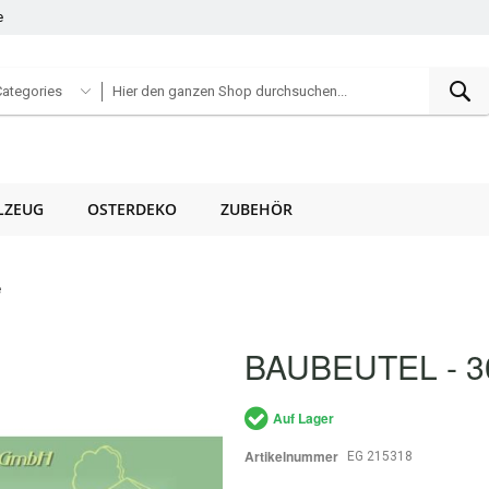
e
S
Categories
LZEUG
OSTERDEKO
ZUBEHÖR
e
BAUBEUTEL - 3
Auf Lager
Artikelnummer
EG 215318