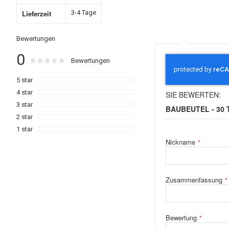
Lieferzeit
3-4 Tage
Bewertungen
0
Rating:
0
100
% of
Bewertungen
5 star
4 star
SIE BEWERTEN:
3 star
BAUBEUTEL - 30 
2 star
1 star
Nickname
Zusammenfassung
Bewertung