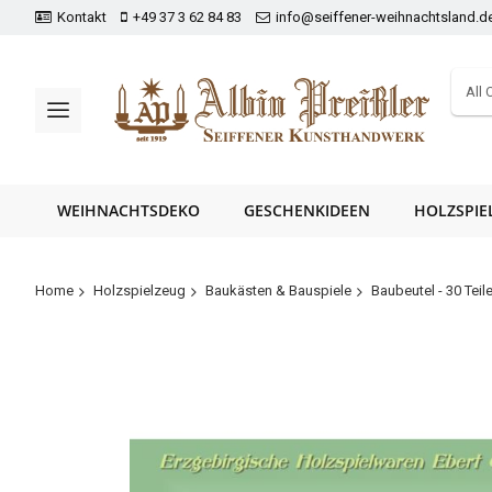
Kontakt
+49 37 3 62 84 83
info@seiffener-weihnachtsland.d
All 
WEIHNACHTSDEKO
GESCHENKIDEEN
HOLZSPIE
Home
Holzspielzeug
Baukästen & Bauspiele
Baubeutel - 30 Teil
Zum
Ende
der
Bildergalerie
springen