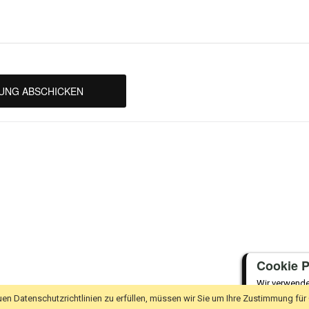
UNG ABSCHICKEN
Cookie P
Wir verwende
neuen Datensc
en Datenschutzrichtlinien zu erfüllen, müssen wir Sie um Ihre Zustimmung für
Zustimmung f