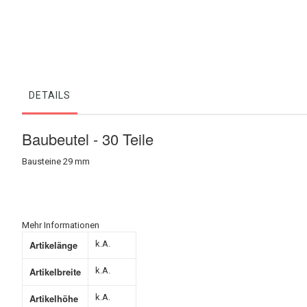
der
Bildergalerie
springen
DETAILS
Baubeutel - 30 Teile
Bausteine 29 mm
Mehr Informationen
Mehr
Artikelänge
k.A.
Informationen
Artikelbreite
k.A.
Artikelhöhe
k.A.