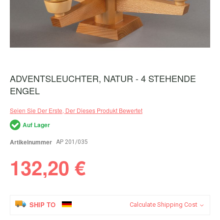
ADVENTSLEUCHTER, NATUR - 4 STEHENDE
Zum
Anfang
ENGEL
der
Bildergalerie
Seien Sie Der Erste, Der Dieses Produkt Bewertet
springen
Auf Lager
Artikelnummer
AP 201/035
132,20 €
SHIP TO
Calculate Shipping Cost