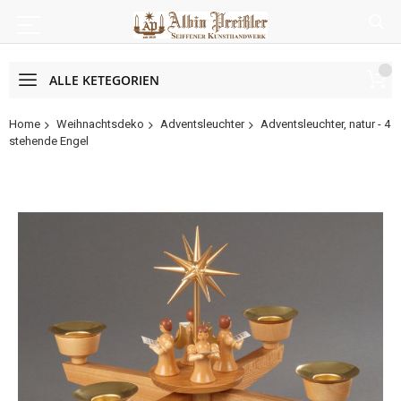
ALLE KETEGORIEN
Home
Weihnachtsdeko
Adventsleuchter
Adventsleuchter, natur - 4
stehende Engel
Zum
Ende
der
Bildergalerie
springen