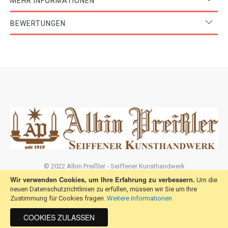
MEHR INFORMATIONEN
Artikelmaße:
Länge: 22 cm
Breite: 22 cm
BEWERTUNGEN
Höhe : 19 cm
Hergestellt in Deutschland - Sachsen (Made in Germany by Albin
Preißler)
Original erzgebirgische Handarbeit - 100% Seiffen
© 2022 Albin Preißler - Seiffener Kunsthandwerk
Wir verwenden Cookies, um Ihre Erfahrung zu verbessern.
Cookie Policy
Um die
Wir verwenden Cookies, um Ihre Erfahrung zu
Service
neuen Datenschutzrichtlinien zu erfüllen, müssen wir Sie um Ihre
verbessern. Um die neuen Datenschutzrichtlinien zu erfüllen, müssen
Zustimmung für Cookies fragen.
Weitere Informationen
wir Sie um Ihre Zustimmung für Cookies fragen.
Information
Mehr Informationen
AGREE
COOKIES ZULASSEN