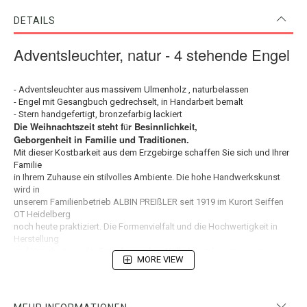
DETAILS
Adventsleuchter, natur - 4 stehende Engel
- Adventsleuchter aus massivem Ulmenholz , naturbelassen
- Engel mit Gesangbuch gedrechselt, in Handarbeit bemalt
- Stern handgefertigt, bronzefarbig lackiert
Die Weihnachtszeit steht f
r Besinnlichkeit,
ü
Geborgenheit in Familie und Traditionen.
Mit dieser Kostbarkeit aus dem Erzgebirge schaffen Sie sich und Ihrer
Familie
in Ihrem Zuhause ein stilvolles Ambiente. Die hohe Handwerkskunst
wird in
unserem Familienbetrieb ALBIN PREIßLER seit 1919 im Kurort Seiffen
OT Heidelberg
noch heute praktiziert. Die Formenvielfalt und die Hochwertigkeit in
Herstellung
und Verarbeitung der Erzgebirgischen Volkskunst beweisen eine
MORE VIEW
weltweit einmalige
Besonderheit. Dieser ausgewählte Weihnachtsartikel wird
ausschließlich in guter
traditioneller Handarbeit gefertigt.