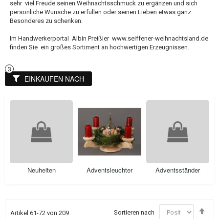
sehr viel Freude seinen Weihnachtsschmuck zu ergänzen und sich
persönliche Wünsche zu erfüllen oder seinen Lieben etwas ganz
Besonderes zu schenken.
Im Handwerkerportal Albin Preißler www.seiffener-weihnachtsland.de
finden Sie ein großes Sortiment an hochwertigen Erzeugnissen.
EINKAUFEN NACH
Neuheiten
Adventsleuchter
Adventsständer
In
Sortieren nach
Artikel
61
-
72
von
209
abs