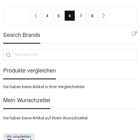
Seite
Seite
Zurück
Seite
Seite
Sie lesen gerade Seite
Seite
Seite
Seite
Weiter
4
5
6
7
8
Search Brands
Produkte vergleichen
Sie haben keine Artikel in Ihrer Vergleichsliste
Mein Wunschzettel
Sie haben keine Artikel auf Ihrem Wunschzettel.