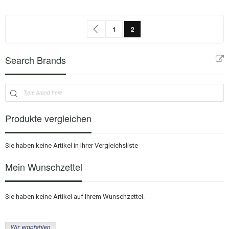
Seite
Seite
Zurück
Seite
Sie lesen gerade Seite
1
2
Search Brands
Produkte vergleichen
Sie haben keine Artikel in Ihrer Vergleichsliste
Mein Wunschzettel
Sie haben keine Artikel auf Ihrem Wunschzettel.