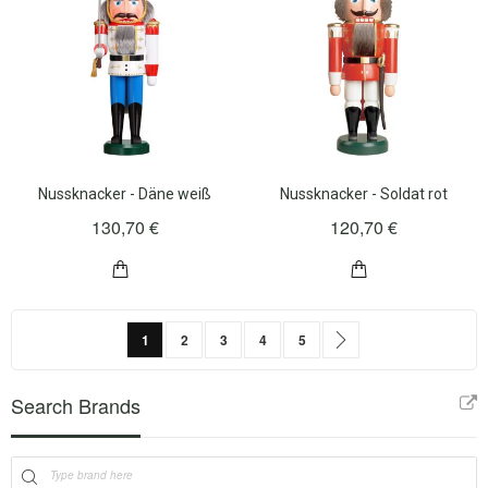
Nussknacker - Däne weiß
Nussknacker - Soldat rot
130,70 €
120,70 €
Seite
Sie lesen gerade Seite
Seite
Seite
Seite
Seite
Seite
Weiter
1
2
3
4
5
Search Brands