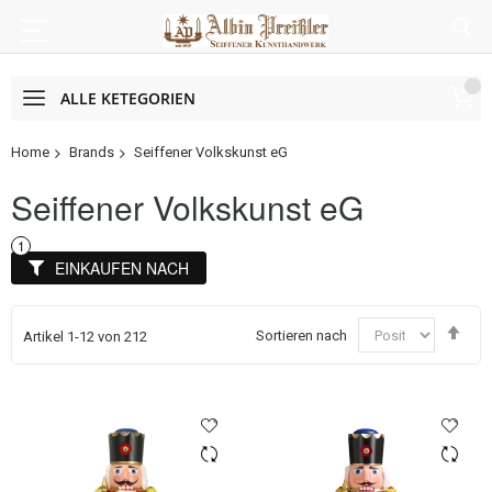
ALLE KETEGORIEN
Home
Brands
Seiffener Volkskunst eG
Seiffener Volkskunst eG
EINKAUFEN NACH
In
Sortieren nach
Artikel
1
-
12
von
212
abs
Rei