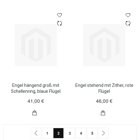
Engel hängend groß mit
Engel stehend mit Zither, rote
Schellenring, blaue Flügel
Flügel
41,00 €
46,00 €
Seite
Seite
Zurück
Seite
Sie lesen gerade Seite
Seite
Seite
Seite
Seite
Weiter
1
2
3
4
5